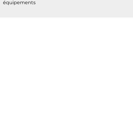
domotiques pour un contrôle intelligent de vos
équipements