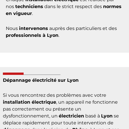
création de réseaux informatiques
, l’
installation
de systèmes de vidéosurveillance
, ainsi que de
vidéophonie
et d’
interphonie
pour votre maison
ou votre entreprise.
Chaque
installation électrique
est réalisée par
nos
techniciens
dans le strict respect des
normes
en vigueur
.
Nous
intervenons
auprès des particuliers et des
professionnels à Lyon
.
Dépannage électricité sur Lyon