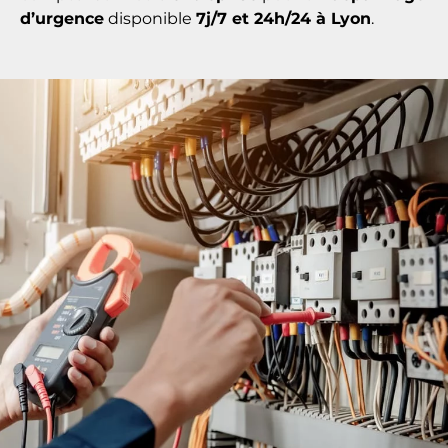
vidéosurveillance
.
La
réactivité
est une
valeur essentielle
pour
nous. C’est pourquoi vous pouvez toujours
compter sur notre
entreprise
pour un
dépannage
d’urgence
disponible
7j/7 et 24h/24 à Lyon
.