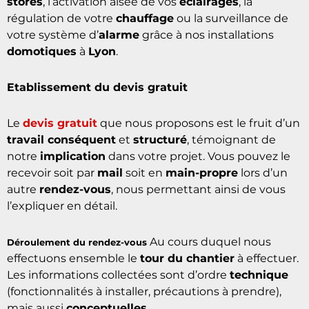
Optimisez la gestion de vos appareils électriques
domestiques en centralisant leur contrôle grâce à la
domotique
. Profitez des conseils avisés d’un
électricien
pour simplifier la manipulation de vos
stores
, l’activation aisée de vos
éclairages
, la
régulation de votre
chauffage
ou la surveillance de
votre système d’
alarme
grâce à nos installations
domotiques
à
Lyon
.
Etablissement du devis gratuit
Le
devis gratuit
que nous proposons est le fruit d’un
travail conséquent
et
structuré
, témoignant de
notre
implication
dans votre projet. Vous pouvez le
recevoir soit par
mail
soit en
main-propre
lors d’un
autre
rendez-vous
, nous permettant ainsi de vous
l’expliquer en détail.