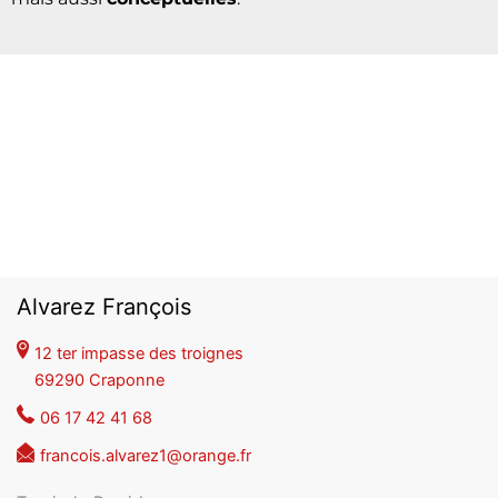
Au cours duquel nous
Déroulement du rendez-vous
effectuons ensemble le
tour du chantier
à effectuer.
Les informations collectées sont d’ordre
technique
(fonctionnalités à installer, précautions à prendre),
mais aussi
conceptuelles
.
Alvarez François
12 ter impasse des troignes