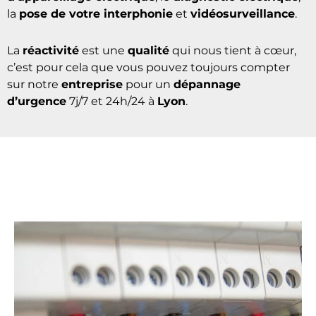
la
domotique
, la
colonne montante
, la
pose de tout
type d’éclairage intérieur et extérieur
,
le
changement de tableau électrique
, la
pose
d’appareillage électrique
, le
diagnostic électrique
,
la
pose de votre interphonie
et
vidéosurveillance
.
La
réactivité
est une
qualité
qui nous tient à cœur,
c’est pour cela que vous pouvez toujours compter
sur notre
entreprise
pour un
dépannage
d’urgence
7j/7 et 24h/24 à
Lyon
.