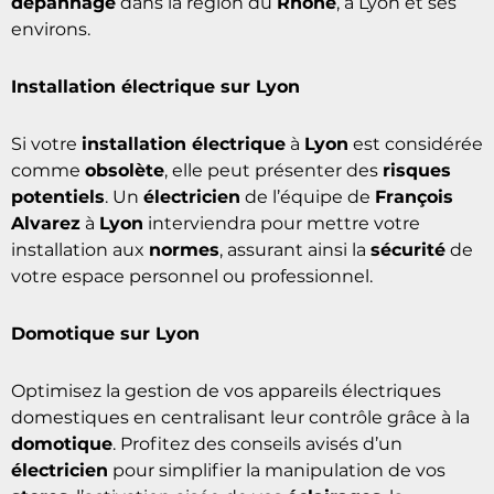
Si vous rencontrez des problèmes avec votre
installation électrique
, un appareil ne fonctionne
pas correctement ou présente un
dysfonctionnement, un
électricien
basé à
Lyon
se
déplace rapidement pour toute intervention de
dépannage
dans la région du
Rhône
, à Lyon et ses
environs.
Installation électrique sur Lyon
Si votre
installation électrique
à
Lyon
est considérée
comme
obsolète
, elle peut présenter des
risques
potentiels
. Un
électricien
de l’équipe de
François
Alvarez
à
Lyon
interviendra pour mettre votre
installation aux
normes
, assurant ainsi la
sécurité
de
votre espace personnel ou professionnel.
Domotique sur Lyon