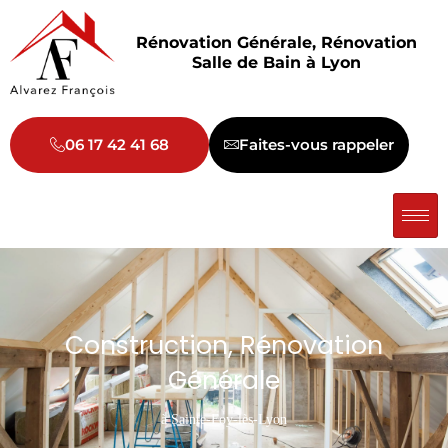
Aller
au
Rénovation Générale, Rénovation
contenu
Salle de Bain à Lyon
06 17 42 41 68
Faites-vous rappeler
Construction, Rénovation
Générale
à Sainte-Foy-lès-Lyon