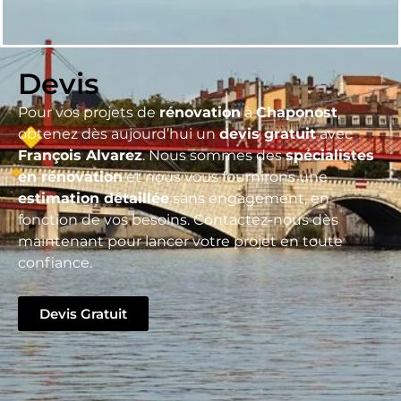
Devis
Pour vos projets de
rénovation
à
Chaponost
,
obtenez dès aujourd’hui un
devis gratuit
avec
François Alvarez
. Nous sommes des
spécialistes
en rénovation
et nous vous fournirons une
estimation détaillée
sans engagement, en
fonction de vos besoins. Contactez-nous dès
maintenant pour lancer votre projet en toute
confiance.
Devis Gratuit