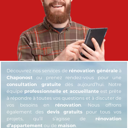
Découvrez nos services de
rénovation générale
à
Chaponost
ou prenez rendez-vous pour une
consultation gratuite
dès aujourd’hui. Notre
équipe
professionnelle et accueillante
est prête
à répondre à toutes vos questions et à discuter de
vos besoins en
rénovation
. Nous offrons
également des
devis gratuits
pour tous vos
projets, qu’il s’agisse de
rénovation
d’appartement
ou de
maison
.