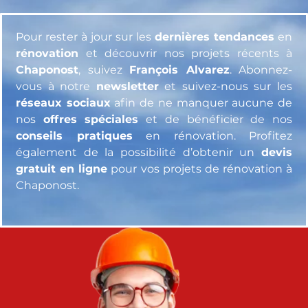
Pour rester à jour sur les
dernières tendances
en
rénovation
et découvrir nos projets récents à
Chaponost
, suivez
François Alvarez
. Abonnez-
vous à notre
newsletter
et suivez-nous sur les
réseaux sociaux
afin de ne manquer aucune de
nos
offres spéciales
et de bénéficier de nos
conseils pratiques
en rénovation. Profitez
également de la possibilité d’obtenir un
devis
gratuit en ligne
pour vos projets de rénovation à
Chaponost.