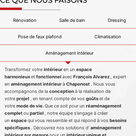
CE QUE NOUS FAISONS
Rénovation
Salle de bain
Dressing
Pose de faux plafond
Climatisation
Aménagement intérieur
Transformez votre
intérieur
en un
espace
harmonieux
et
fonctionnel
avec
François Alvarez
, expert
en
aménagement intérieur
à
Chaponost
. Nous vous
accompagnons de la
conception
à la réalisation de
votre
projet
, en tenant compte de vos
goûts
et de
votre
mode de vie.
Que ce soit pour un
réaménagement
complet
ou
partiel
, notre équipe s’engage à créer
un
espace
qui vous ressemble et qui répond à vos
besoins
spécifiques
. Découvrez nos solutions d’
aménagement
intérieur sur mesure
pour un
intérieur unique et