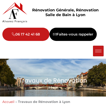
Aller
au
Rénovation Générale, Rénovation
contenu
Salle de Bain à Lyon
06 17 42 41 68
Faites-vous rappeler
Travaux de Rénovation
à Lyon
Accueil
»
Travaux de Rénovation à Lyon