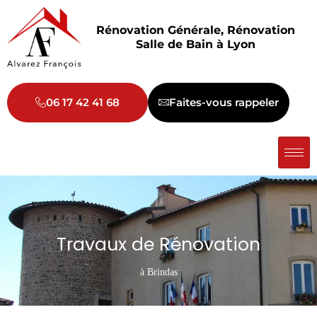
Aller
au
Rénovation Générale, Rénovation
contenu
Salle de Bain à Lyon
06 17 42 41 68
Faites-vous rappeler
Travaux de Rénovation
à Brindas