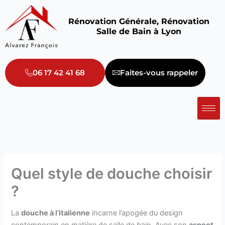
Aller
au
Rénovation Générale, Rénovation
contenu
Salle de Bain à Lyon
06 17 42 41 68
Faites-vous rappeler
Quel style de douche choisir
?
La
douche à l’italienne
incarne l’apogée du design