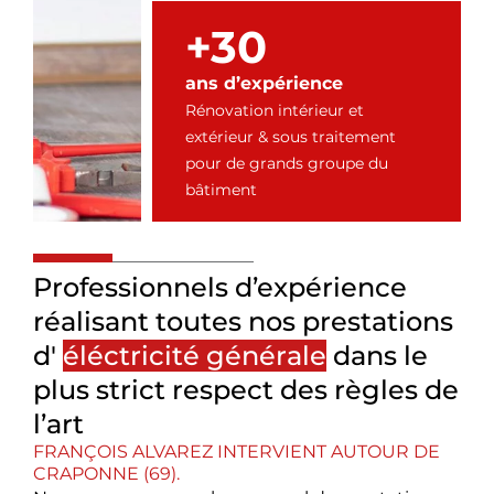
+30
ans d’expérience
Rénovation intérieur et
extérieur & sous traitement
pour de grands groupe du
bâtiment
Professionnels d’expérience
réalisant toutes nos prestations
d'
éléctricité générale
dans le
plus strict respect des règles de
l’art
FRANÇOIS ALVAREZ INTERVIENT AUTOUR DE
CRAPONNE (69).