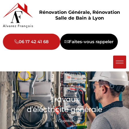
Aller
au
Rénovation Générale, Rénovation
contenu
Salle de Bain à Lyon
06 17 42 41 68
Faites-vous rappeler
Travaux
d'éléctricité générale
à Craponne