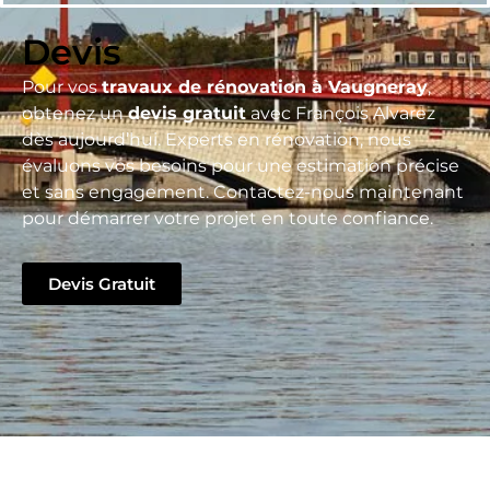
Devis
Pour vos
travaux de rénovation à Vaugneray
,
obtenez un
devis gratuit
avec François Alvarez
dès aujourd’hui. Experts en rénovation, nous
évaluons vos besoins pour une estimation précise
et sans engagement. Contactez-nous maintenant
pour démarrer votre projet en toute confiance.
Devis Gratuit