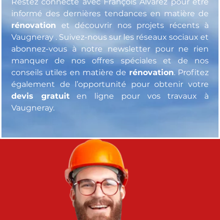
Restez connecté avec François Alvarez pour être
informé des dernières tendances en matière de
rénovation
et découvrir nos projets récents à
Vaugneray . Suivez-nous sur les réseaux sociaux et
abonnez-vous à notre newsletter pour ne rien
manquer de nos offres spéciales et de nos
conseils utiles en matière de
rénovation
. Profitez
également de l’opportunité pour obtenir votre
devis gratuit
en ligne pour vos travaux à
Vaugneray.