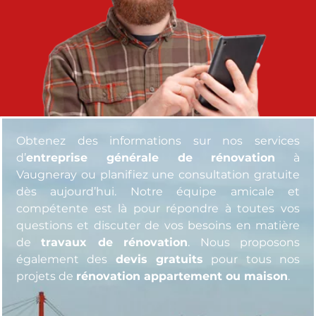
Obtenez des informations sur nos services
d’
entreprise générale de rénovation
à
Vaugneray ou planifiez une consultation gratuite
dès aujourd’hui. Notre équipe amicale et
compétente est là pour répondre à toutes vos
questions et discuter de vos besoins en matière
de
travaux de rénovation
. Nous proposons
également des
devis gratuits
pour tous nos
projets de
rénovation appartement ou maison
.