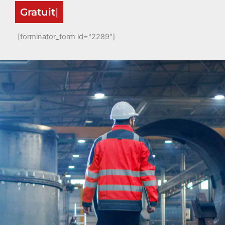
Gratuit
[forminator_form id="2289"]