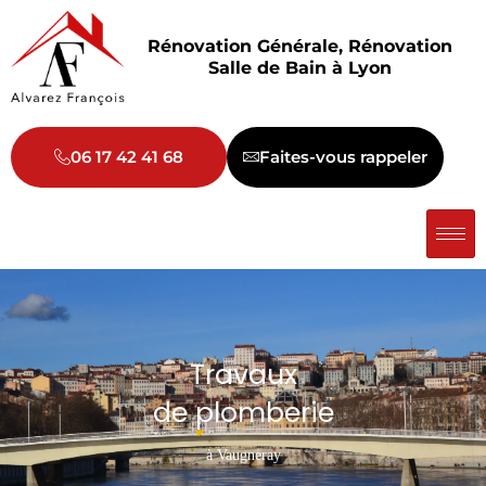
Aller
au
Rénovation Générale, Rénovation
contenu
Salle de Bain à Lyon
06 17 42 41 68
Faites-vous rappeler
Travaux
de plomberie
à Vaugneray